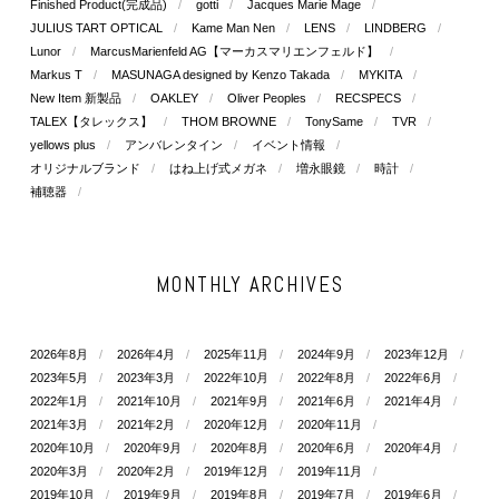
Finished Product(完成品)
gotti
Jacques Marie Mage
JULIUS TART OPTICAL
Kame Man Nen
LENS
LINDBERG
Lunor
MarcusMarienfeld AG【マーカスマリエンフェルド】
Markus T
MASUNAGA designed by Kenzo Takada
MYKITA
New Item 新製品
OAKLEY
Oliver Peoples
RECSPECS
TALEX【タレックス】
THOM BROWNE
TonySame
TVR
yellows plus
アンバレンタイン
イベント情報
オリジナルブランド
はね上げ式メガネ
増永眼鏡
時計
補聴器
MONTHLY ARCHIVES
2026年8月
2026年4月
2025年11月
2024年9月
2023年12月
2023年5月
2023年3月
2022年10月
2022年8月
2022年6月
2022年1月
2021年10月
2021年9月
2021年6月
2021年4月
2021年3月
2021年2月
2020年12月
2020年11月
2020年10月
2020年9月
2020年8月
2020年6月
2020年4月
2020年3月
2020年2月
2019年12月
2019年11月
2019年10月
2019年9月
2019年8月
2019年7月
2019年6月