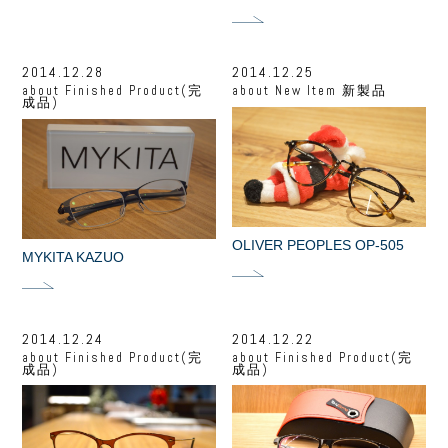
2014.12.28
2014.12.25
about
Finished Product(完
about
New Item 新製品
成品)
OLIVER PEOPLES OP-505
MYKITA KAZUO
2014.12.24
2014.12.22
about
Finished Product(完
about
Finished Product(完
成品)
成品)