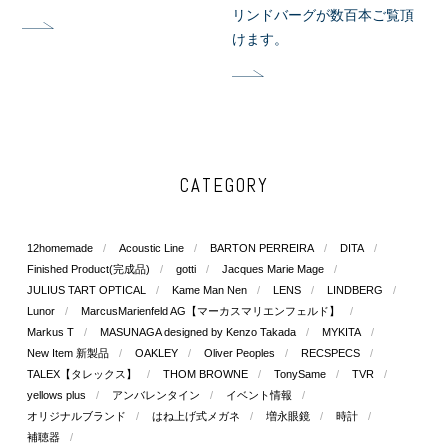
リンドバーグが数百本ご覧頂
けます。
CATEGORY
12homemade
Acoustic Line
BARTON PERREIRA
DITA
Finished Product(完成品)
gotti
Jacques Marie Mage
JULIUS TART OPTICAL
Kame Man Nen
LENS
LINDBERG
Lunor
MarcusMarienfeld AG【マーカスマリエンフェルド】
Markus T
MASUNAGA designed by Kenzo Takada
MYKITA
New Item 新製品
OAKLEY
Oliver Peoples
RECSPECS
TALEX【タレックス】
THOM BROWNE
TonySame
TVR
yellows plus
アンバレンタイン
イベント情報
オリジナルブランド
はね上げ式メガネ
増永眼鏡
時計
補聴器