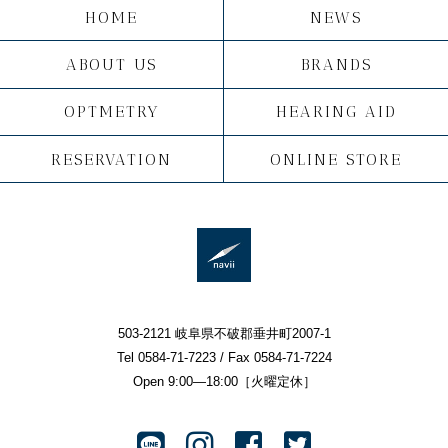
HOME
NEWS
ABOUT US
BRANDS
OPTMETRY
HEARING AID
RESERVATION
ONLINE STORE
503-2121 岐阜県不破郡垂井町2007-1
Tel 0584-71-7223 / Fax 0584-71-7224
Open 9:00—18:00［火曜定休］