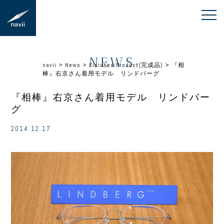
NEWS
navii
>
News
>
Finished Product(完成品)
>
『相
棒』右京さん着用モデル リンドバーグ
『相棒』右京さん着用モデル リンドバー
グ
2014.12.17