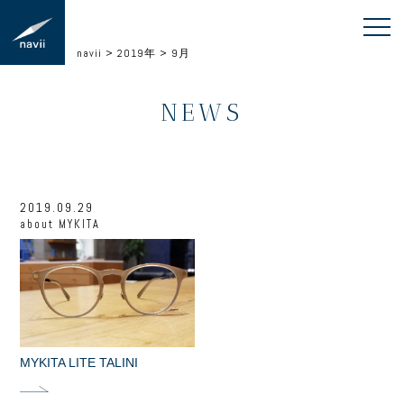
navii
>
2019年
>
9月
NEWS
2019.09.29
about
MYKITA
MYKITA LITE TALINI