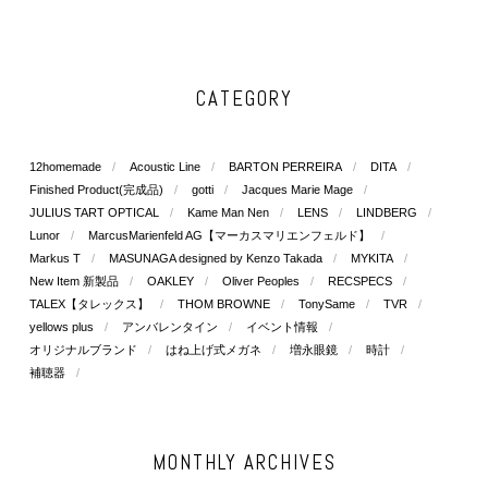
CATEGORY
12homemade
Acoustic Line
BARTON PERREIRA
DITA
Finished Product(完成品)
gotti
Jacques Marie Mage
JULIUS TART OPTICAL
Kame Man Nen
LENS
LINDBERG
Lunor
MarcusMarienfeld AG【マーカスマリエンフェルド】
Markus T
MASUNAGA designed by Kenzo Takada
MYKITA
New Item 新製品
OAKLEY
Oliver Peoples
RECSPECS
TALEX【タレックス】
THOM BROWNE
TonySame
TVR
yellows plus
アンバレンタイン
イベント情報
オリジナルブランド
はね上げ式メガネ
増永眼鏡
時計
補聴器
MONTHLY ARCHIVES