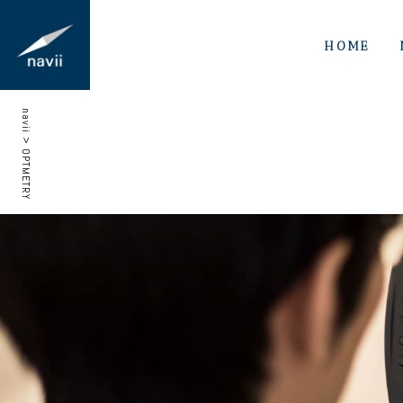
HOME
navii
>
OPTMETRY