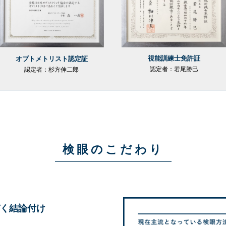
視能訓練士免許証
オプトメトリスト認定証
認定者：若尾勝巳
認定者：杉方伸二郎
検眼のこだわり
づく結論付け