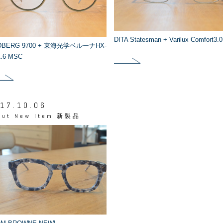
DITA Statesman + Varilux Comfort3.0
NDBERG 9700 + 東海光学ベルーナHX-
.6 MSC
17.10.06
out
New Item 新製品