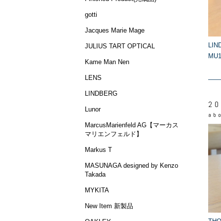
gotti
Jacques Marie Mage
LI
JULIUS TART OPTICAL
MU1
Kame Man Nen
LENS
LINDBERG
20
Lunor
ab
MarcusMarienfeld AG【マーカス
マリエンフェルド】
Markus T
MASUNAGA designed by Kenzo
Takada
MYKITA
New Item 新製品