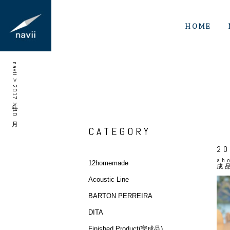
HOME
navii
>
2017年
>
10月
CATEGORY
20
ab
12homemade
成
Acoustic Line
BARTON PERREIRA
DITA
Finished Product(完成品)