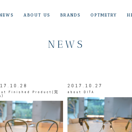
NEWS
ABOUT US
BRANDS
OPTMETRY
H
NEWS
17.10.28
2017.10.27
out
Finished Product(完
about
DITA
品)