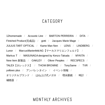
CATEGORY
12homemade
Acoustic Line
BARTON PERREIRA
DITA
Finished Product(完成品)
gotti
Jacques Marie Mage
JULIUS TART OPTICAL
Kame Man Nen
LENS
LINDBERG
Lunor
MarcusMarienfeld AG【マーカスマリエンフェルド】
Markus T
MASUNAGA designed by Kenzo Takada
MYKITA
New Item 新製品
OAKLEY
Oliver Peoples
RECSPECS
TALEX【タレックス】
THOM BROWNE
TonySame
TVR
yellows plus
アンバレンタイン
イベント情報
オリジナルブランド
はね上げ式メガネ
増永眼鏡
時計
補聴器
MONTHLY ARCHIVES