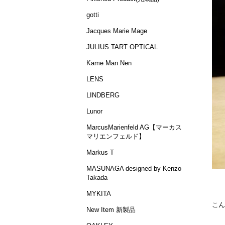
gotti
Jacques Marie Mage
JULIUS TART OPTICAL
Kame Man Nen
LENS
LINDBERG
Lunor
MarcusMarienfeld AG【マーカス
マリエンフェルド】
Markus T
MASUNAGA designed by Kenzo
Takada
MYKITA
こん
New Item 新製品