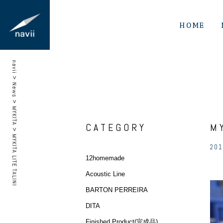
HOME
navii
>
News
>
MYKITA
CATEGORY
M
>
MYKITA LITE TALINI
201
12homemade
Acoustic Line
BARTON PERREIRA
DITA
Finished Product(完成品)