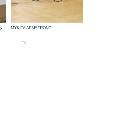
ータ
MYKITA ARMSTRONG
。