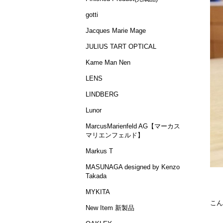
gotti
Jacques Marie Mage
JULIUS TART OPTICAL
Kame Man Nen
LENS
LINDBERG
Lunor
MarcusMarienfeld AG【マーカス
マリエンフェルド】
Markus T
MASUNAGA designed by Kenzo
Takada
MYKITA
こん
New Item 新製品