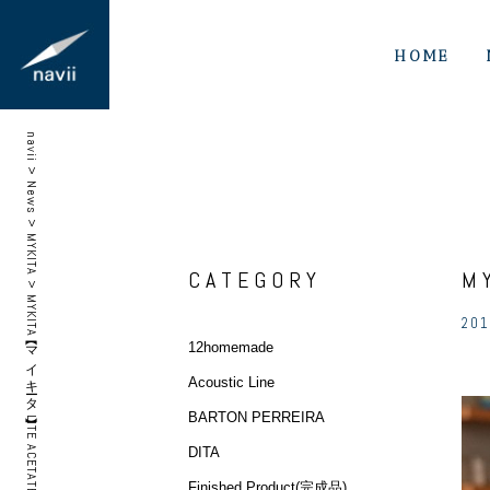
HOME
navii
>
News
>
MYKITA
CATEGORY
M
>
MYKITA【マイキータ 】 LITE ACETATE ISMO
201
12homemade
Acoustic Line
BARTON PERREIRA
DITA
Finished Product(完成品)