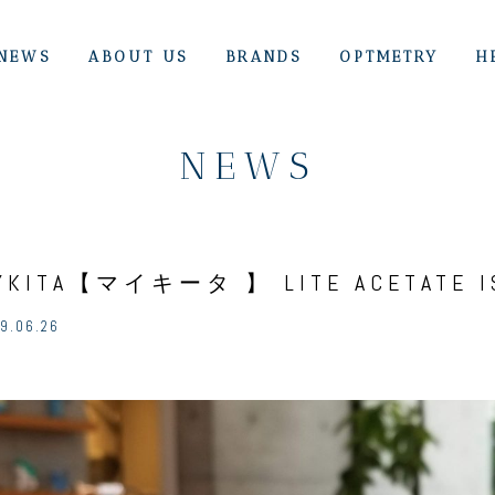
NEWS
ABOUT US
BRANDS
OPTMETRY
H
NEWS
YKITA【マイキータ 】 LITE ACETATE I
9.06.26