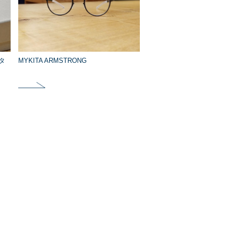
ータ
MYKITA ARMSTRONG
。