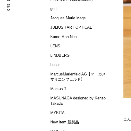
gotti
Jacques Marie Mage
JULIUS TART OPTICAL
Kame Man Nen
LENS
LINDBERG
Lunor
MarcusMarienfeld AG【マーカス
マリエンフェルド】
Markus T
MASUNAGA designed by Kenzo
Takada
MYKITA
こん
New Item 新製品