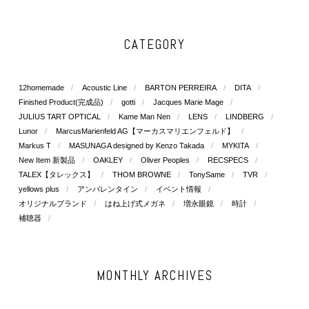
CATEGORY
12homemade
Acoustic Line
BARTON PERREIRA
DITA
Finished Product(完成品)
gotti
Jacques Marie Mage
JULIUS TART OPTICAL
Kame Man Nen
LENS
LINDBERG
Lunor
MarcusMarienfeld AG【マーカスマリエンフェルド】
Markus T
MASUNAGA designed by Kenzo Takada
MYKITA
New Item 新製品
OAKLEY
Oliver Peoples
RECSPECS
TALEX【タレックス】
THOM BROWNE
TonySame
TVR
yellows plus
アンバレンタイン
イベント情報
オリジナルブランド
はね上げ式メガネ
増永眼鏡
時計
補聴器
MONTHLY ARCHIVES