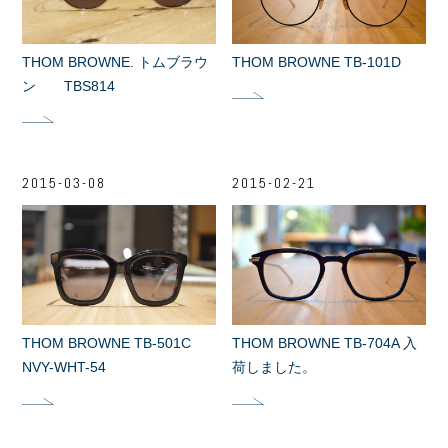
THOM BROWNE. トムブラウ
THOM BROWNE TB-101D
ン TBS814
2015-03-08
2015-02-21
THOM BROWNE TB-501C
THOM BROWNE TB-704A 入
NVY-WHT-54
荷しました。