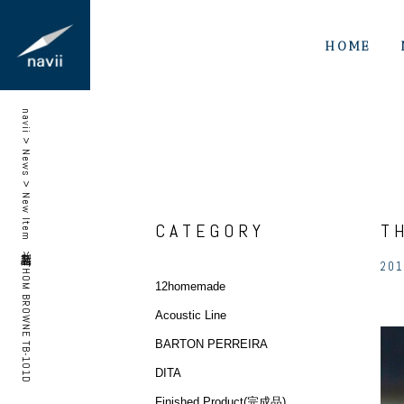
HOME
navii
>
News
>
New Item 新製品
CATEGORY
T
>
201
THOM BROWNE TB-101D
12homemade
Acoustic Line
BARTON PERREIRA
DITA
Finished Product(完成品)