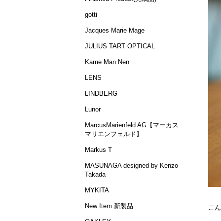
gotti
Jacques Marie Mage
JULIUS TART OPTICAL
Kame Man Nen
LENS
LINDBERG
Lunor
MarcusMarienfeld AG【マーカス
マリエンフェルド】
Markus T
MASUNAGA designed by Kenzo
Takada
MYKITA
New Item 新製品
こん