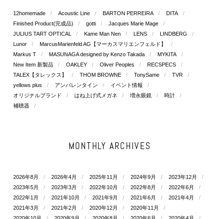
12homemade
Acoustic Line
BARTON PERREIRA
DITA
Finished Product(完成品)
gotti
Jacques Marie Mage
JULIUS TART OPTICAL
Kame Man Nen
LENS
LINDBERG
Lunor
MarcusMarienfeld AG【マーカスマリエンフェルド】
Markus T
MASUNAGA designed by Kenzo Takada
MYKITA
New Item 新製品
OAKLEY
Oliver Peoples
RECSPECS
TALEX【タレックス】
THOM BROWNE
TonySame
TVR
yellows plus
アンバレンタイン
イベント情報
オリジナルブランド
はね上げ式メガネ
増永眼鏡
時計
補聴器
MONTHLY ARCHIVES
2026年8月
2026年4月
2025年11月
2024年9月
2023年12月
2023年5月
2023年3月
2022年10月
2022年8月
2022年6月
2022年1月
2021年10月
2021年9月
2021年6月
2021年4月
2021年3月
2021年2月
2020年12月
2020年11月
2020年10月
2020年9月
2020年8月
2020年6月
2020年4月