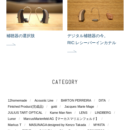
補聴器の選択肢
デジタル補聴器の今。
RIC:レシーバーインカナル
CATEGORY
12homemade
Acoustic Line
BARTON PERREIRA
DITA
Finished Product(完成品)
gotti
Jacques Marie Mage
JULIUS TART OPTICAL
Kame Man Nen
LENS
LINDBERG
Lunor
MarcusMarienfeld AG【マーカスマリエンフェルド】
Markus T
MASUNAGA designed by Kenzo Takada
MYKITA