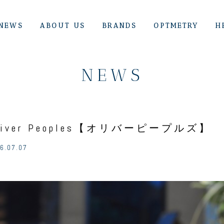
NEWS
ABOUT US
BRANDS
OPTMETRY
H
NEWS
liver Peoples【オリバーピープルズ】 
6.07.07