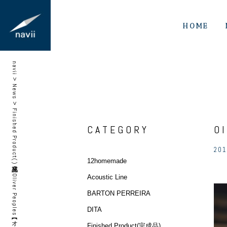
HOME
navii
>
News
>
Finished Product(完成品)
CATEGORY
O
201
12homemade
>
Acoustic Line
BARTON PERREIRA
DITA
Finished Product(完成品)