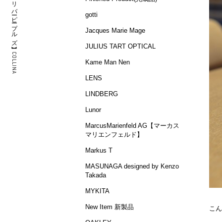
Oliver Peoples【オリバーピープルズ】 COLLINA
gotti
Jacques Marie Mage
JULIUS TART OPTICAL
Kame Man Nen
LENS
LINDBERG
Lunor
MarcusMarienfeld AG【マーカス
マリエンフェルド】
Markus T
MASUNAGA designed by Kenzo
Takada
MYKITA
New Item 新製品
こん