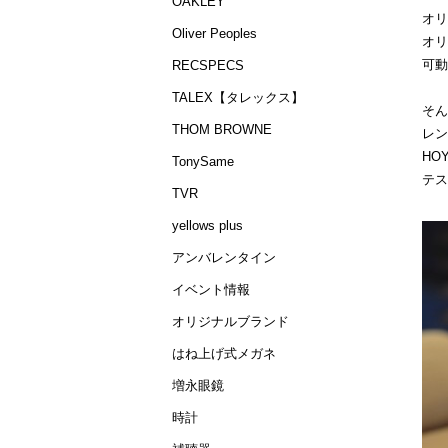
OAKLEY
オリ
Oliver Peoples
オリ
可動
RECSPECS
TALEX【タレックス】
そん
THOM BROWNE
レン
HO
TonySame
テス
TVR
yellows plus
アンバレンタイン
イベント情報
オリジナルブランド
はね上げ式メガネ
増永眼鏡
時計