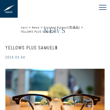
navii
>
News
>
Finished Product(完成品)
>
NEWS
YELLOWS PLUS SAMUELⅡ
YELLOWS PLUS SAMUELⅡ
2016.03.04