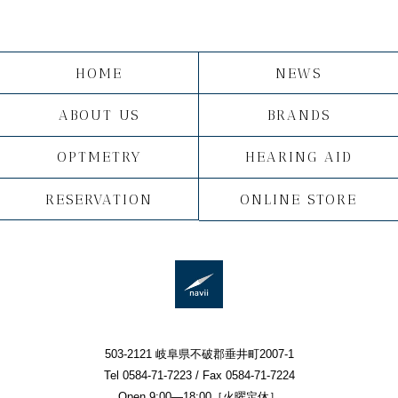
HOME
NEWS
ABOUT US
BRANDS
OPTMETRY
HEARING AID
RESERVATION
ONLINE STORE
503-2121 岐阜県不破郡垂井町2007-1
Tel 0584-71-7223 / Fax 0584-71-7224
Open 9:00—18:00［火曜定休］