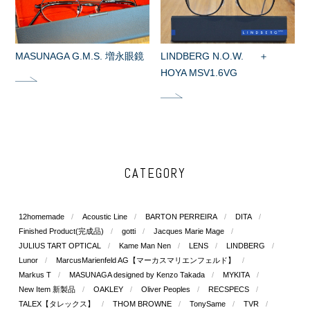
MASUNAGA G.M.S. 増永眼鏡
LINDBERG N.O.W. ＋
HOYA MSV1.6VG
CATEGORY
12homemade
Acoustic Line
BARTON PERREIRA
DITA
Finished Product(完成品)
gotti
Jacques Marie Mage
JULIUS TART OPTICAL
Kame Man Nen
LENS
LINDBERG
Lunor
MarcusMarienfeld AG【マーカスマリエンフェルド】
Markus T
MASUNAGA designed by Kenzo Takada
MYKITA
New Item 新製品
OAKLEY
Oliver Peoples
RECSPECS
TALEX【タレックス】
THOM BROWNE
TonySame
TVR