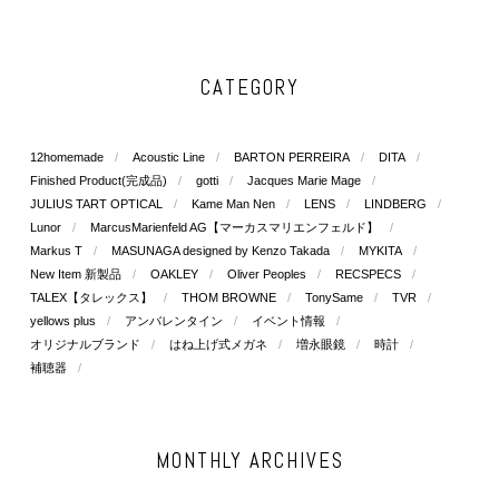
CATEGORY
12homemade
Acoustic Line
BARTON PERREIRA
DITA
Finished Product(完成品)
gotti
Jacques Marie Mage
JULIUS TART OPTICAL
Kame Man Nen
LENS
LINDBERG
Lunor
MarcusMarienfeld AG【マーカスマリエンフェルド】
Markus T
MASUNAGA designed by Kenzo Takada
MYKITA
New Item 新製品
OAKLEY
Oliver Peoples
RECSPECS
TALEX【タレックス】
THOM BROWNE
TonySame
TVR
yellows plus
アンバレンタイン
イベント情報
オリジナルブランド
はね上げ式メガネ
増永眼鏡
時計
補聴器
MONTHLY ARCHIVES