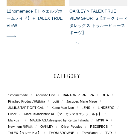
12homemade【トゥエルブホ
OAKLEY × TALEX TRUE
ームメイド】＋ TALEX TRUE
VIEW SPORTS【オークリー ×
VIEW
タレックス トゥルービュース
ポーツ】
CATEGORY
12homemade
Acoustic Line
BARTON PERREIRA
DITA
Finished Product(完成品)
gotti
Jacques Marie Mage
JULIUS TART OPTICAL
Kame Man Nen
LENS
LINDBERG
Lunor
MarcusMarienfeld AG【マーカスマリエンフェルド】
Markus T
MASUNAGA designed by Kenzo Takada
MYKITA
New Item 新製品
OAKLEY
Oliver Peoples
RECSPECS
TALEX【タレックス】
THOM BROWNE
TonySame
TVR