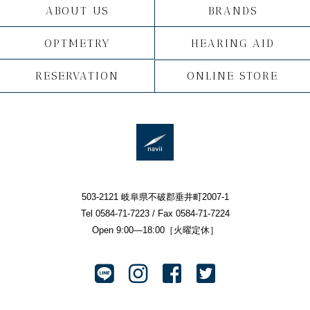
ABOUT US
BRANDS
OPTMETRY
HEARING AID
RESERVATION
ONLINE STORE
503-2121 岐阜県不破郡垂井町2007-1
Tel 0584-71-7223 / Fax 0584-71-7224
Open 9:00—18:00［火曜定休］