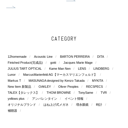
CATEGORY
12homemade
Acoustic Line
BARTON PERREIRA
DITA
Finished Product(完成品)
gotti
Jacques Marie Mage
JULIUS TART OPTICAL
Kame Man Nen
LENS
LINDBERG
Lunor
MarcusMarienfeld AG【マーカスマリエンフェルド】
Markus T
MASUNAGA designed by Kenzo Takada
MYKITA
New Item 新製品
OAKLEY
Oliver Peoples
RECSPECS
TALEX【タレックス】
THOM BROWNE
TonySame
TVR
yellows plus
アンバレンタイン
イベント情報
オリジナルブランド
はね上げ式メガネ
増永眼鏡
時計
補聴器