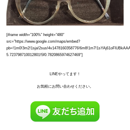
[iframe width=”100%” height=”480″
src=”https://www.google.com/maps/embed?
pb=!1m0!3m2!1sja!2sus!4v1478160358776!6m8!1m7!1sYAj61oFlUBkAAA
5.723798710012801!5f0.7820865974627469″]
LINEやってます！
お気軽にお問い合わせください。