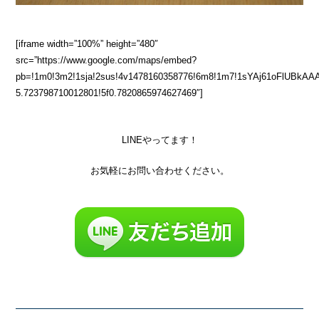
[iframe width=”100%” height=”480″
src=”https://www.google.com/maps/embed?
pb=!1m0!3m2!1sja!2sus!4v1478160358776!6m8!1m7!1sYAj61oFlUBkAAA
5.723798710012801!5f0.7820865974627469″]
LINEやってます！
お気軽にお問い合わせください。