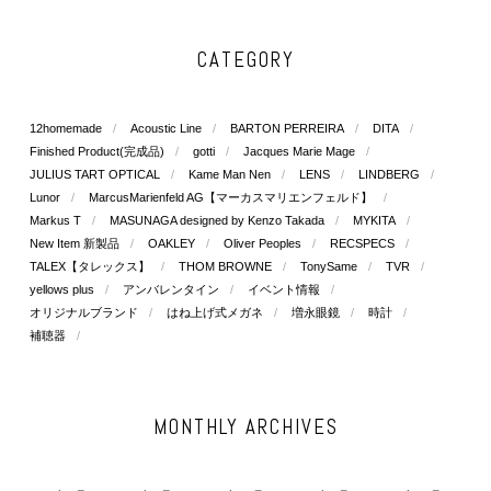
CATEGORY
12homemade
Acoustic Line
BARTON PERREIRA
DITA
Finished Product(完成品)
gotti
Jacques Marie Mage
JULIUS TART OPTICAL
Kame Man Nen
LENS
LINDBERG
Lunor
MarcusMarienfeld AG【マーカスマリエンフェルド】
Markus T
MASUNAGA designed by Kenzo Takada
MYKITA
New Item 新製品
OAKLEY
Oliver Peoples
RECSPECS
TALEX【タレックス】
THOM BROWNE
TonySame
TVR
yellows plus
アンバレンタイン
イベント情報
オリジナルブランド
はね上げ式メガネ
増永眼鏡
時計
補聴器
MONTHLY ARCHIVES