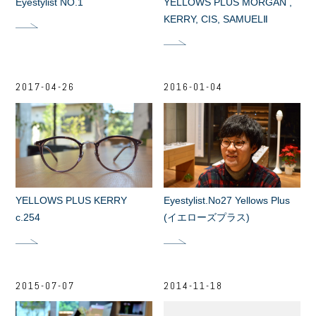
Eyestylist NO.1
YELLOWS PLUS MORGAN ,
KERRY, CIS, SAMUELⅡ
2017-04-26
2016-01-04
YELLOWS PLUS KERRY
Eyestylist.No27 Yellows Plus
c.254
(イエローズプラス)
2015-07-07
2014-11-18