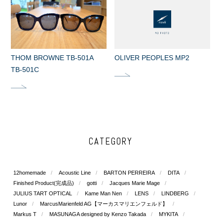
THOM BROWNE TB-501A
OLIVER PEOPLES MP2
TB-501C
CATEGORY
12homemade
Acoustic Line
BARTON PERREIRA
DITA
Finished Product(完成品)
gotti
Jacques Marie Mage
JULIUS TART OPTICAL
Kame Man Nen
LENS
LINDBERG
Lunor
MarcusMarienfeld AG【マーカスマリエンフェルド】
Markus T
MASUNAGA designed by Kenzo Takada
MYKITA