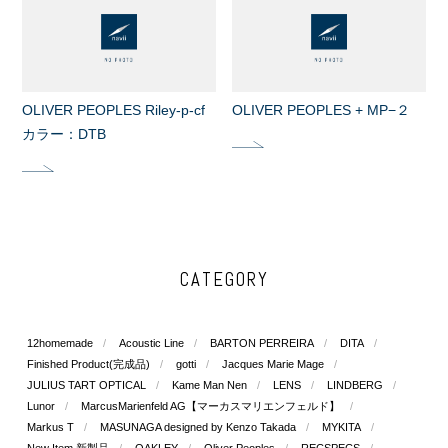
OLIVER PEOPLES Riley-p-cf
OLIVER PEOPLES + MP−２
カラー：DTB
CATEGORY
12homemade
Acoustic Line
BARTON PERREIRA
DITA
Finished Product(完成品)
gotti
Jacques Marie Mage
JULIUS TART OPTICAL
Kame Man Nen
LENS
LINDBERG
Lunor
MarcusMarienfeld AG【マーカスマリエンフェルド】
Markus T
MASUNAGA designed by Kenzo Takada
MYKITA
New Item 新製品
OAKLEY
Oliver Peoples
RECSPECS