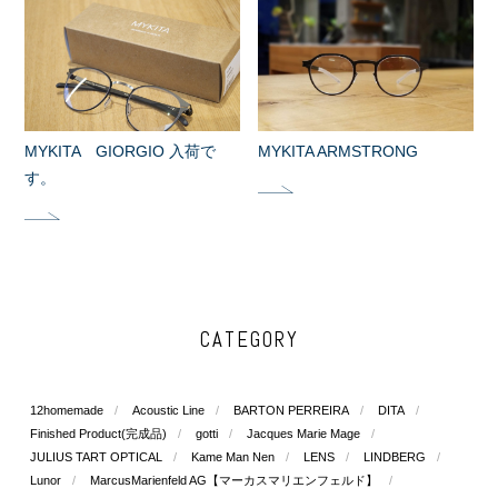
MYKITA GIORGIO 入荷で
MYKITA ARMSTRONG
す。
CATEGORY
12homemade
Acoustic Line
BARTON PERREIRA
DITA
Finished Product(完成品)
gotti
Jacques Marie Mage
JULIUS TART OPTICAL
Kame Man Nen
LENS
LINDBERG
Lunor
MarcusMarienfeld AG【マーカスマリエンフェルド】