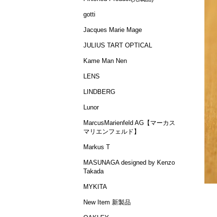
gotti
Jacques Marie Mage
JULIUS TART OPTICAL
Kame Man Nen
LENS
LINDBERG
Lunor
MarcusMarienfeld AG【マーカス
マリエンフェルド】
Markus T
MASUNAGA designed by Kenzo
Takada
MYKITA
New Item 新製品