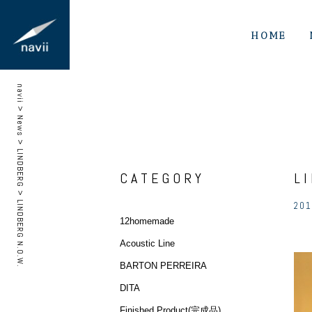
HOME
navii
>
News
>
LINDBERG
CATEGORY
L
>
LINDBERG N.O.W.
201
12homemade
Acoustic Line
BARTON PERREIRA
DITA
Finished Product(完成品)