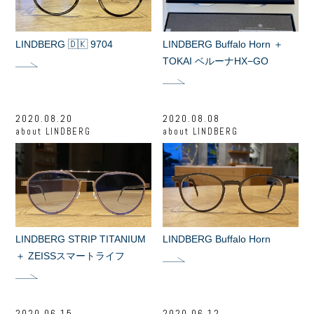
LINDBERG 🇩🇰 9704
LINDBERG Buffalo Horn ＋
TOKAI ベルーナHX−GO
2020.08.20
2020.08.08
about
LINDBERG
about
LINDBERG
LINDBERG STRIP TITANIUM
LINDBERG Buffalo Horn
＋ ZEISSスマートライフ
2020.06.15
2020.06.12