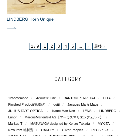
LINDBERG Horn Unique
1 / 9
1
2
3
4
5
...
»
最後 »
CATEGORY
12homemade
Acoustic Line
BARTON PERREIRA
DITA
Finished Product(完成品)
gotti
Jacques Marie Mage
JULIUS TART OPTICAL
Kame Man Nen
LENS
LINDBERG
Lunor
MarcusMarienfeld AG【マーカスマリエンフェルド】
Markus T
MASUNAGA designed by Kenzo Takada
MYKITA
New Item 新製品
OAKLEY
Oliver Peoples
RECSPECS