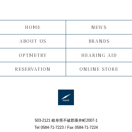
HOME
NEWS
ABOUT US
BRANDS
OPTMETRY
HEARING AID
RESERVATION
ONLINE STORE
503-2121 岐阜県不破郡垂井町2007-1
Tel 0584-71-7223 / Fax 0584-71-7224