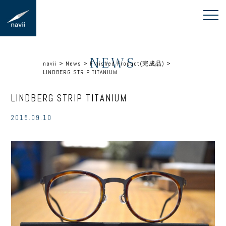
NEWS
navii
>
News
>
Finished Product(完成品)
>
LINDBERG STRIP TITANIUM
LINDBERG STRIP TITANIUM
2015.09.10