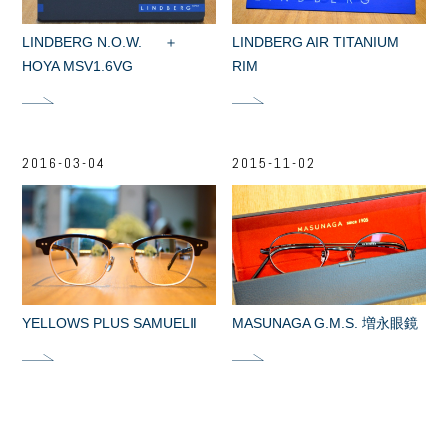
LINDBERG N.O.W. ＋
LINDBERG AIR TITANIUM
HOYA MSV1.6VG
RIM
2016-03-04
2015-11-02
YELLOWS PLUS SAMUELⅡ
MASUNAGA G.M.S. 増永眼鏡