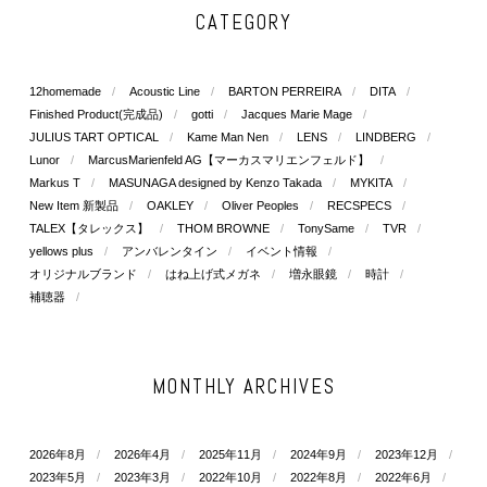
CATEGORY
12homemade
Acoustic Line
BARTON PERREIRA
DITA
Finished Product(完成品)
gotti
Jacques Marie Mage
JULIUS TART OPTICAL
Kame Man Nen
LENS
LINDBERG
Lunor
MarcusMarienfeld AG【マーカスマリエンフェルド】
Markus T
MASUNAGA designed by Kenzo Takada
MYKITA
New Item 新製品
OAKLEY
Oliver Peoples
RECSPECS
TALEX【タレックス】
THOM BROWNE
TonySame
TVR
yellows plus
アンバレンタイン
イベント情報
オリジナルブランド
はね上げ式メガネ
増永眼鏡
時計
補聴器
MONTHLY ARCHIVES
2026年8月
2026年4月
2025年11月
2024年9月
2023年12月
2023年5月
2023年3月
2022年10月
2022年8月
2022年6月