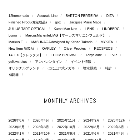
12homemade
Acoustic Line
BARTON PERREIRA
DITA
Finished Product(完成品)
gotti
Jacques Marie Mage
JULIUS TART OPTICAL
Kame Man Nen
LENS
LINDBERG
Lunor
MarcusMarienfeld AG【マーカスマリエンフェルド】
Markus T
MASUNAGA designed by Kenzo Takada
MYKITA
New Item 新製品
OAKLEY
Oliver Peoples
RECSPECS
TALEX【タレックス】
THOM BROWNE
TonySame
TVR
yellows plus
アンバレンタイン
イベント情報
オリジナルブランド
はね上げ式メガネ
増永眼鏡
時計
補聴器
MONTHLY ARCHIVES
2026年8月
2026年4月
2025年11月
2024年9月
2023年12月
2023年5月
2023年3月
2022年10月
2022年8月
2022年6月
2022年1月
2021年10月
2021年9月
2021年6月
2021年4月
2021年3月
2021年2月
2020年12月
2020年11月