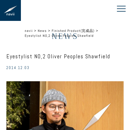
navii
>
News
>
Finished Product(完成品)
>
NEWS
Eyestylist NO,2 Oliver Peoples Shawfield
Eyestylist NO,2 Oliver Peoples Shawfield
2014.12.03