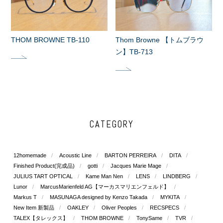
THOM BROWNE TB-110
Thom Browne 【トムブラウ
ン】TB-713
CATEGORY
12homemade
Acoustic Line
BARTON PERREIRA
DITA
Finished Product(完成品)
gotti
Jacques Marie Mage
JULIUS TART OPTICAL
Kame Man Nen
LENS
LINDBERG
Lunor
MarcusMarienfeld AG【マーカスマリエンフェルド】
Markus T
MASUNAGA designed by Kenzo Takada
MYKITA
New Item 新製品
OAKLEY
Oliver Peoples
RECSPECS
TALEX【タレックス】
THOM BROWNE
TonySame
TVR