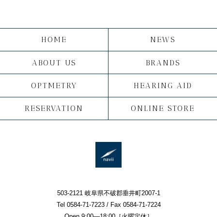
HOME
NEWS
ABOUT US
BRANDS
OPTMETRY
HEARING AID
RESERVATION
ONLINE STORE
503-2121 岐阜県不破郡垂井町2007-1
Tel 0584-71-7223 / Fax 0584-71-7224
Open 9:00—18:00［火曜定休］