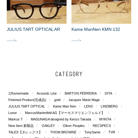
JULIUS TART OPTICAL AR
Kame ManNen KMN 132
CATEGORY
12homemade
Acoustic Line
BARTON PERREIRA
DITA
Finished Product(完成品)
gotti
Jacques Marie Mage
JULIUS TART OPTICAL
Kame Man Nen
LENS
LINDBERG
Lunor
MarcusMarienfeld AG【マーカスマリエンフェルド】
Markus T
MASUNAGA designed by Kenzo Takada
MYKITA
New Item 新製品
OAKLEY
Oliver Peoples
RECSPECS
TALEX【タレックス】
THOM BROWNE
TonySame
TVR