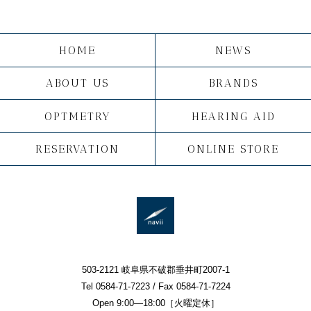
HOME
NEWS
ABOUT US
BRANDS
OPTMETRY
HEARING AID
RESERVATION
ONLINE STORE
503-2121 岐阜県不破郡垂井町2007-1
Tel 0584-71-7223 / Fax 0584-71-7224
Open 9:00—18:00［火曜定休］