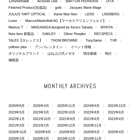
12homemade
Acoustic Line
BARTON PERREIRA
DITA
Finished Product(完成品)
gotti
Jacques Marie Mage
JULIUS TART OPTICAL
Kame Man Nen
LENS
LINDBERG
Lunor
MarcusMarienfeld AG【マーカスマリエンフェルド】
Markus T
MASUNAGA designed by Kenzo Takada
MYKITA
New Item 新製品
OAKLEY
Oliver Peoples
RECSPECS
TALEX【タレックス】
THOM BROWNE
TonySame
TVR
yellows plus
アンバレンタイン
イベント情報
オリジナルブランド
はね上げ式メガネ
増永眼鏡
時計
補聴器
MONTHLY ARCHIVES
2026年8月
2026年4月
2025年11月
2024年9月
2023年12月
2023年5月
2023年3月
2022年10月
2022年8月
2022年6月
2022年1月
2021年10月
2021年9月
2021年6月
2021年4月
2021年3月
2021年2月
2020年12月
2020年11月
2020年10月
2020年9月
2020年8月
2020年6月
2020年4月
2020年3月
2020年2月
2019年12月
2019年11月