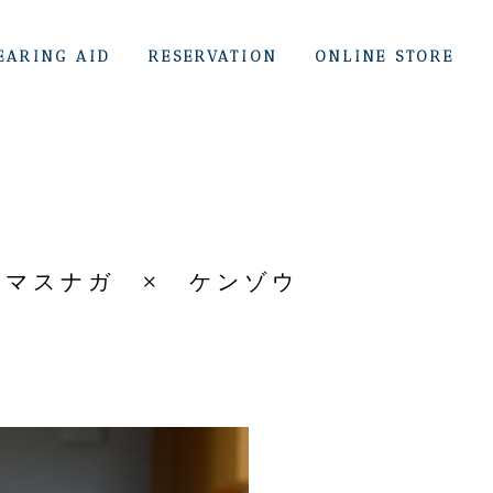
EARING AID
RESERVATION
ONLINE STORE
kada 【マスナガ × ケンゾウ