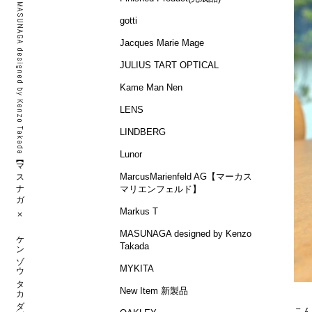
MASUNAGA designed by Kenzo Takada 【マスナガ × ケンゾウ タカダ】
gotti
Jacques Marie Mage
JULIUS TART OPTICAL
Kame Man Nen
LENS
LINDBERG
Lunor
MarcusMarienfeld AG【マーカス
マリエンフェルド】
Markus T
MASUNAGA designed by Kenzo
Takada
MYKITA
New Item 新製品
こん