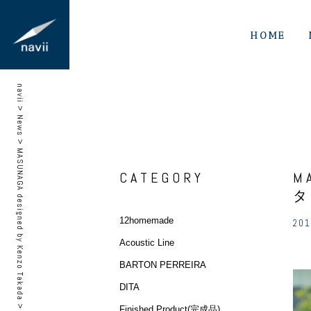
HOME
navii
>
News
>
MASUNAGA designed by Kenzo Takada
CATEGORY
M
タ
12homemade
201
Acoustic Line
BARTON PERREIRA
DITA
>
Finished Product(完成品)