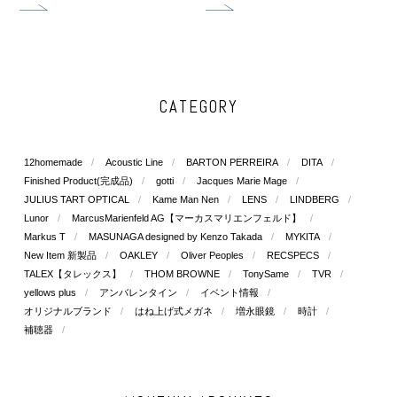
CATEGORY
12homemade
Acoustic Line
BARTON PERREIRA
DITA
Finished Product(完成品)
gotti
Jacques Marie Mage
JULIUS TART OPTICAL
Kame Man Nen
LENS
LINDBERG
Lunor
MarcusMarienfeld AG【マーカスマリエンフェルド】
Markus T
MASUNAGA designed by Kenzo Takada
MYKITA
New Item 新製品
OAKLEY
Oliver Peoples
RECSPECS
TALEX【タレックス】
THOM BROWNE
TonySame
TVR
yellows plus
アンバレンタイン
イベント情報
オリジナルブランド
はね上げ式メガネ
増永眼鏡
時計
補聴器