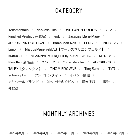
CATEGORY
12homemade
Acoustic Line
BARTON PERREIRA
DITA
Finished Product(完成品)
gotti
Jacques Marie Mage
JULIUS TART OPTICAL
Kame Man Nen
LENS
LINDBERG
Lunor
MarcusMarienfeld AG【マーカスマリエンフェルド】
Markus T
MASUNAGA designed by Kenzo Takada
MYKITA
New Item 新製品
OAKLEY
Oliver Peoples
RECSPECS
TALEX【タレックス】
THOM BROWNE
TonySame
TVR
yellows plus
アンバレンタイン
イベント情報
オリジナルブランド
はね上げ式メガネ
増永眼鏡
時計
補聴器
MONTHLY ARCHIVES
2026年8月
2026年4月
2025年11月
2024年9月
2023年12月