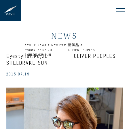
NEWS
navii
>
News
>
New Item 新製品
>
Eyestylist.No,20 OLIVER PEOPLES
Eyestylist.No,20 OLIVER PEOPLES
SHELDRAKE-SUN
SHELDRAKE-SUN
2015.07.19