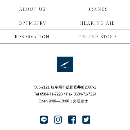
ABOUT US
BRANDS
OPTMETRY
HEARING AID
RESERVATION
ONLINE STORE
503-2121 岐阜県不破郡垂井町2007-1
Tel 0584-71-7223 / Fax 0584-71-7224
Open 9:00—18:00［火曜定休］