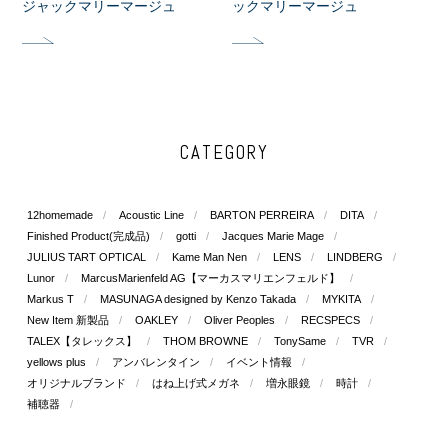
ジャックマリーマージュ
ックマリーマージュ
CATEGORY
12homemade
Acoustic Line
BARTON PERREIRA
DITA
Finished Product(完成品)
gotti
Jacques Marie Mage
JULIUS TART OPTICAL
Kame Man Nen
LENS
LINDBERG
Lunor
MarcusMarienfeld AG【マーカスマリエンフェルド】
Markus T
MASUNAGA designed by Kenzo Takada
MYKITA
New Item 新製品
OAKLEY
Oliver Peoples
RECSPECS
TALEX【タレックス】
THOM BROWNE
TonySame
TVR
yellows plus
アンバレンタイン
イベント情報
オリジナルブランド
はね上げ式メガネ
増永眼鏡
時計
補聴器