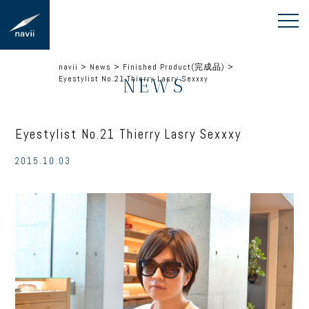
navii
>
News
>
Finished Product(完成品)
>
Eyestylist No.21 Thierry Lasry Sexxxy
NEWS
Eyestylist No.21 Thierry Lasry Sexxxy
2015.10.03