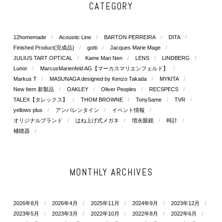
CATEGORY
12homemade
Acoustic Line
BARTON PERREIRA
DITA
Finished Product(完成品)
gotti
Jacques Marie Mage
JULIUS TART OPTICAL
Kame Man Nen
LENS
LINDBERG
Lunor
MarcusMarienfeld AG【マーカスマリエンフェルド】
Markus T
MASUNAGA designed by Kenzo Takada
MYKITA
New Item 新製品
OAKLEY
Oliver Peoples
RECSPECS
TALEX【タレックス】
THOM BROWNE
TonySame
TVR
yellows plus
アンバレンタイン
イベント情報
オリジナルブランド
はね上げ式メガネ
増永眼鏡
時計
補聴器
MONTHLY ARCHIVES
2026年8月
2026年4月
2025年11月
2024年9月
2023年12月
2023年5月
2023年3月
2022年10月
2022年8月
2022年6月