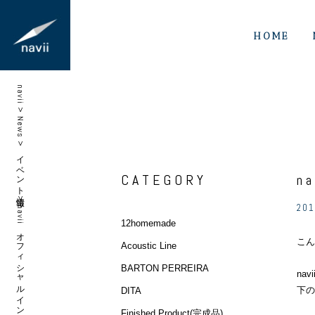
HOME
navii
>
News
>
イベント情報
CATEGORY
n
>
201
navii オフィシャルインスタグラム始めました。
12homemade
こん
Acoustic Line
BARTON PERREIRA
na
下の
DITA
Finished Product(完成品)