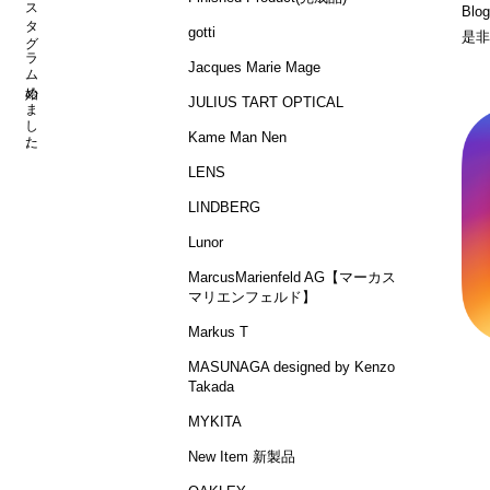
Bl
gotti
是非
Jacques Marie Mage
JULIUS TART OPTICAL
Kame Man Nen
LENS
LINDBERG
Lunor
MarcusMarienfeld AG【マーカス
マリエンフェルド】
Markus T
MASUNAGA designed by Kenzo
Takada
MYKITA
New Item 新製品