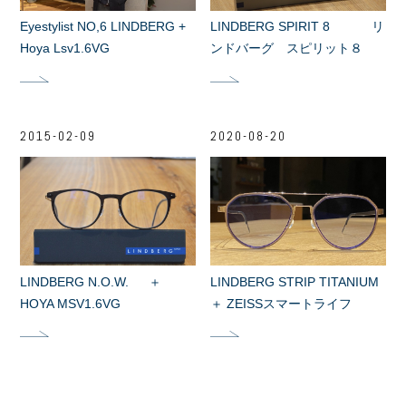
Eyestylist NO,6 LINDBERG +
LINDBERG SPIRIT 8 リ
Hoya Lsv1.6VG
ンドバーグ スピリット８
2015-02-09
2020-08-20
LINDBERG N.O.W. ＋
LINDBERG STRIP TITANIUM
HOYA MSV1.6VG
＋ ZEISSスマートライフ