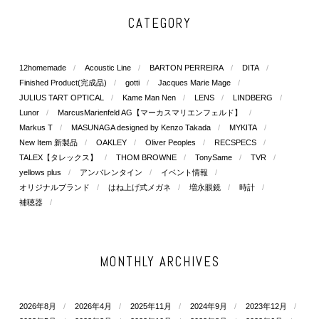
CATEGORY
12homemade
Acoustic Line
BARTON PERREIRA
DITA
Finished Product(完成品)
gotti
Jacques Marie Mage
JULIUS TART OPTICAL
Kame Man Nen
LENS
LINDBERG
Lunor
MarcusMarienfeld AG【マーカスマリエンフェルド】
Markus T
MASUNAGA designed by Kenzo Takada
MYKITA
New Item 新製品
OAKLEY
Oliver Peoples
RECSPECS
TALEX【タレックス】
THOM BROWNE
TonySame
TVR
yellows plus
アンバレンタイン
イベント情報
オリジナルブランド
はね上げ式メガネ
増永眼鏡
時計
補聴器
MONTHLY ARCHIVES
2026年8月
2026年4月
2025年11月
2024年9月
2023年12月