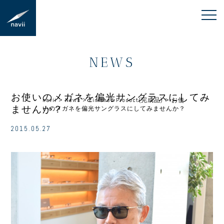
NEWS
お使いのメガネを偏光サングラスにしてみ
navii
>
News
>
Finished Product(完成品)
>
お使
ませんか？
いのメガネを偏光サングラスにしてみませんか？
2015.05.27