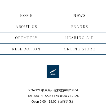
HOME
NEWS
ABOUT US
BRANDS
OPTMETRY
HEARING AID
RESERVATION
ONLINE STORE
503-2121 岐阜県不破郡垂井町2007-1
Tel 0584-71-7223 / Fax 0584-71-7224
Open 9:00—18:00［火曜定休］