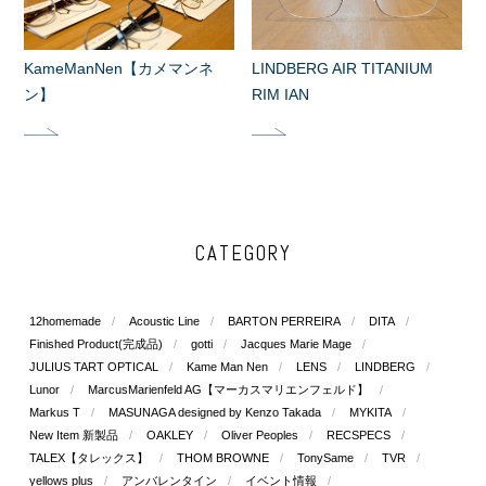
KameManNen【カメマンネ
LINDBERG AIR TITANIUM
ン】
RIM IAN
CATEGORY
12homemade
Acoustic Line
BARTON PERREIRA
DITA
Finished Product(完成品)
gotti
Jacques Marie Mage
JULIUS TART OPTICAL
Kame Man Nen
LENS
LINDBERG
Lunor
MarcusMarienfeld AG【マーカスマリエンフェルド】
Markus T
MASUNAGA designed by Kenzo Takada
MYKITA
New Item 新製品
OAKLEY
Oliver Peoples
RECSPECS
TALEX【タレックス】
THOM BROWNE
TonySame
TVR
yellows plus
アンバレンタイン
イベント情報