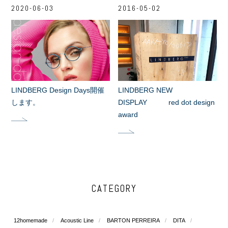
2020-06-03
2016-05-02
LINDBERG Design Days開催
LINDBERG NEW
します。
DISPLAY red dot design
award
CATEGORY
12homemade
Acoustic Line
BARTON PERREIRA
DITA