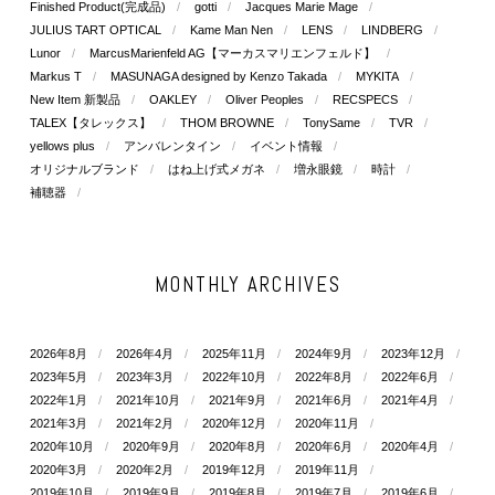
Finished Product(完成品)
gotti
Jacques Marie Mage
JULIUS TART OPTICAL
Kame Man Nen
LENS
LINDBERG
Lunor
MarcusMarienfeld AG【マーカスマリエンフェルド】
Markus T
MASUNAGA designed by Kenzo Takada
MYKITA
New Item 新製品
OAKLEY
Oliver Peoples
RECSPECS
TALEX【タレックス】
THOM BROWNE
TonySame
TVR
yellows plus
アンバレンタイン
イベント情報
オリジナルブランド
はね上げ式メガネ
増永眼鏡
時計
補聴器
MONTHLY ARCHIVES
2026年8月
2026年4月
2025年11月
2024年9月
2023年12月
2023年5月
2023年3月
2022年10月
2022年8月
2022年6月
2022年1月
2021年10月
2021年9月
2021年6月
2021年4月
2021年3月
2021年2月
2020年12月
2020年11月
2020年10月
2020年9月
2020年8月
2020年6月
2020年4月
2020年3月
2020年2月
2019年12月
2019年11月
2019年10月
2019年9月
2019年8月
2019年7月
2019年6月